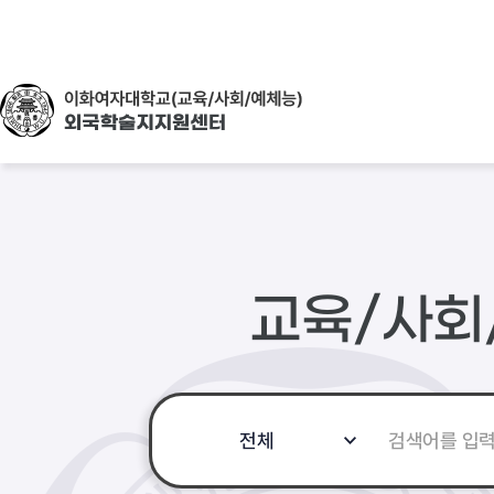
뉴
로
바
가
로
기
가
(
기
s
k
i
p
t
o
c
o
n
t
e
교육/사회
n
t
)
검
전체
색