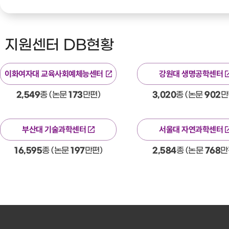
지원센터 DB현황
이화여자대 교육사회예체능센터
강원대 생명공학센터
2,549
종 (논문
173
만편)
3,020
종 (논문
902
만
부산대 기술과학센터
서울대 자연과학센터
16,595
종 (논문
197
만편)
2,584
종 (논문
768
만