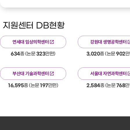
지원센터 DB현황
연세대 임상의학센터
강원대 생명공학센터
634
종 (논문
323
만편)
3,020
종 (논문
902
만
부산대 기술과학센터
서울대 자연과학센터
16,595
종 (논문
197
만편)
2,584
종 (논문
768
만