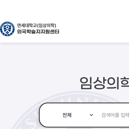
뉴
로
바
가
로
기
가
(
기
s
k
i
p
t
o
c
o
n
t
e
임상의
n
t
)
검
전체
색