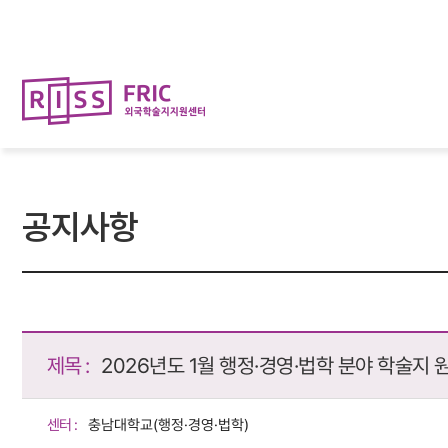
뉴
로
바
가
로
기
가
(
기
s
k
i
p
t
o
c
o
공지사항
n
t
e
n
t
)
제목 :
2026년도 1월 행정·경영·법학 분야 학술지 원
센터 :
충남대학교(행정·경영·법학)