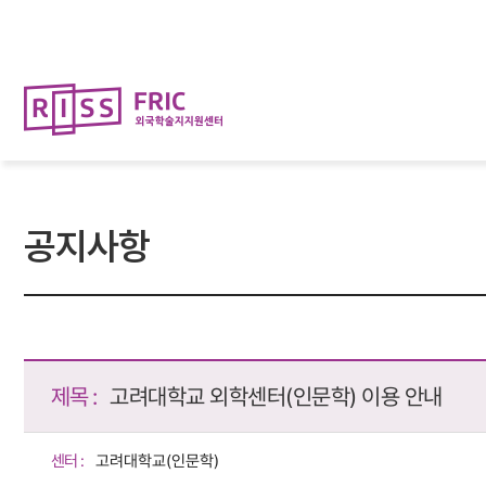
뉴
로
바
가
로
기
가
(
기
s
k
i
p
t
o
c
o
공지사항
n
t
e
n
t
)
제목 :
고려대학교 외학센터(인문학) 이용 안내
센터 :
고려대학교(인문학)