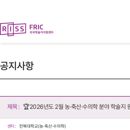
뉴
로
바
가
로
기
가
(
기
s
k
i
p
t
o
c
o
공지사항
n
t
e
n
t
)
제목 :
🏆2026년도 2월 농·축산·수의학 분야 학술지 
센터 :
전북대학교(농·축산·수의학)