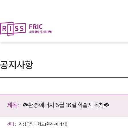
뉴
로
바
가
로
기
가
(
기
s
k
i
p
t
o
c
o
공지사항
n
t
e
n
t
)
제목 :
☘️환경·에너지 5월 16일 학술지 목차☘️
센터 :
경상국립대학교(환경·에너지)